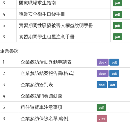
3
醫療職場求生指南
pdf
4
職業安全衛生口袋手冊
pdf
5
實習期間性騷擾被害人權益說明手冊
pdf
6
實習期間學生租屋注意手冊
pdf
企業參訪
1
企業參訪活動異動申請表
docx
odt
2
企業參訪結案報告書(格式)
docx
odt
3
企業參訪簽到表
doc
odt
4
企業參訪問卷圓餅圖
5
租任遊覽車注意事項
pdf
6
企業參訪保險名單(範例)
xlsx