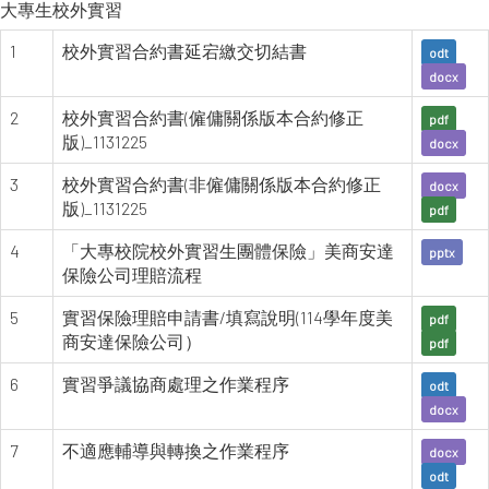
大專生校外實習
1
校外實習合約書延宕繳交切結書
odt
docx
2
校外實習合約書(僱傭關係版本合約修正
pdf
版)_1131225
docx
3
校外實習合約書(非僱傭關係版本合約修正
docx
版)_1131225
pdf
4
「大專校院校外實習生團體保險」美商安達
pptx
保險公司理賠流程
5
實習保險理賠申請書/填寫說明(114學年度美
pdf
商安達保險公司）
pdf
6
實習爭議協商處理之作業程序
odt
docx
7
不適應輔導與轉換之作業程序
docx
odt