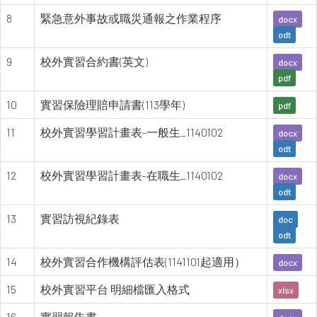
8
緊急意外事故或職災通報之作業程序
docx
odt
9
校外實習合約書(英文)
docx
pdf
10
實習保險理賠申請書(113學年)
pdf
11
校外實習學習計畫表-一般生_1140102
docx
odt
12
校外實習學習計畫表-在職生_1140102
docx
odt
13
實習訪視紀錄表
doc
odt
14
校外實習合作機構評估表(1141101起適用）
docx
15
校外實習平台 明細檔匯入格式
xlsx
16
實習報告書