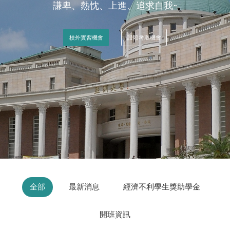
謙卑、熱忱、上進、追求自我~
校外實習機會
證照考取機會
:
全部
最新消息
經濟不利學生獎助學金
開班資訊