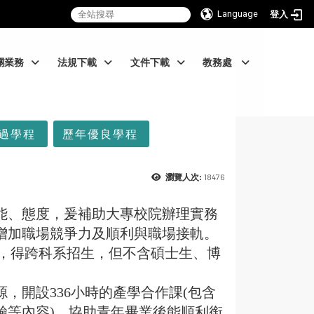
Language
登入
關業務
法規下載
文件下載
教務處
過學程
歷年優良學程
18476
瀏覽人次:
能、態度，爰補助大專校院辦理實務
增加職場競爭力及順利與職場接軌。
生，得跨科系招生，但不含碩士生、博
，開設336小時的產學合作課
(包含
驗等內容)，協助青年畢業後能順利銜