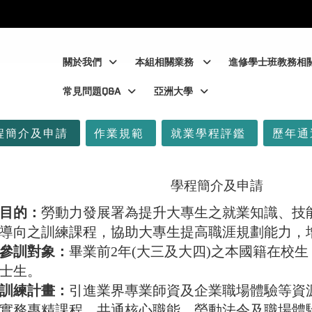
:::
:::
關於我們
本組相關業務
進修學士班教務相
常見問題Q&A
亞洲大學
程簡介及申請
作業規範
就業學程評鑑
歷年通
學程簡介及申請
目的：
勞動力發展署為提升大專生之就業知識、技
導向之訓練課程，協助大專生提高職涯規劃能力，
參訓對象：
畢業前2年(大三及大四)之本國籍在校
士生。
訓練計畫：
引進業界專業師資及企業職場體驗等資源
實務專精課程、共通核心職能、勞動法令及職場體