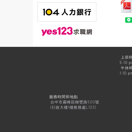
上班時
5:10 
午休時
1:10 p
服務時間和地點
台中市霧峰區柳豐路500號
(行政大樓1樓教務處L103)