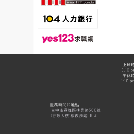
上班時
5:10 
午休時
1:10 p
服務時間和地點
台中市霧峰區柳豐路500號
(行政大樓1樓教務處L103)