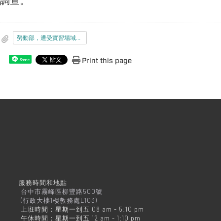
勞動部，遭受實習場域之實習指導人員（含兼具事業單位最高負責人）性騷擾之法令適用及調查處理程序
Print this page
Share
服務時間和地點
台中市霧峰區柳豐路500號
(行政大樓1樓教務處L103)
上班時間：星期一到五 08 am - 5:10 pm
午休時間：星期一到五 12 am - 1:10 pm