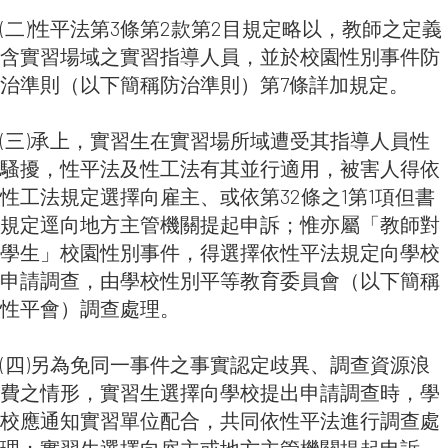
(二)性平法第3條第2款第2目規定略以，教師之定義
含實習場域之實習指導人員，並於校園性別事件防
治準則（以下簡稱防治準則）第7條詳加規定。
(三)承上，實習生在實習場所域遭受其指導人員性
騷擾，性平法及性工法有其並行適用，被害人得依
性工法規定選擇向雇主、或依第32條之1第1項但書
規定逕向地方主管機關提起申訴；惟亦屬「教師對
學生」校園性別事件，得選擇依性平法規定向學校
申請調查，由學校性別平等教育委員會（以下簡稱
性平會）調查處理。
(四)另為免同一事件之事實認定歧異、調查資源浪
費之情形，實習生選擇向學校提出申請調查時，學
校應通知實習單位配合，共同依性平法進行調查處
理；實習生選擇向雇主或地方主管機關提起申訴