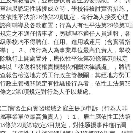
查結果認定性騷擾成立時，學校得檢討實習措施，
並依性平法第26條第2項規定，命行為人接受心理
諮商輔導及各款處置；行為人有性平法第29條第1項
規定之不適任情事者，另辦理不適任人員通報，各
級學校均不得聘任、任用、進用或運用（含實習指
導）。３、倘行為人為事業單位最高負責人，學校
除執行上開處置外，應依性平法第36條第3項規定
略以「移送相關權責機關依相關法律議處」，將調
查報告檢送地方勞工行政主管機關；其經地方勞工
行政主管機關認定有性騷擾行為者，依性工法第38
條之2第1項規定對行為人予以裁處。
(二)實習生向實習場域之雇主提起申訴（行為人非
屬事業單位最高負責人）：１、雇主應依性工法第
13條第2項第1款定3目規定，對性騷擾事件進行調
查，並依性工法施行細則第4之1條第2項規定，得請