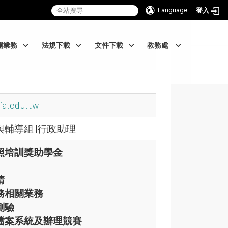
Language
登入
關業務
法規下載
文件下載
教務處
ia.edu.tw
輔導組 |行政助理
照培訓獎助學金
請
務相關業務
測驗
檔案系統及辦理競賽