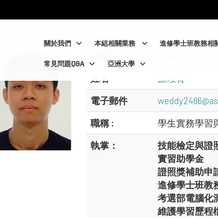
:::
:::
關於我們
本組相關業務
進修學士班教務相
狀態
全職
常見問題Q&A
亞洲大學
姓名
顏峻育
電子郵件
weddy2486@as
職稱 :
學生實務學習與
執掌：
技能檢定與證
實習助學金
證照獎補助申
進修學士班教
考選部電腦化
維護學習歷程