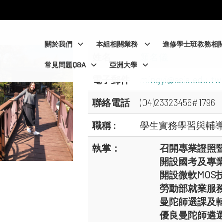
:::
:::
關於我們
本組相關業務
進修學士班教務相
姓名
顏名儀
常見問題Q&A
亞洲大學
電子郵件
mingyi@asia.edu.tw
聯絡電話
(04)23323456#1796
職稱 :
學生實務學習與輔導
執掌：
召開專業證照
開設國考及專
開設微軟MOS
勞動部就業服
曼陀師選課及
優良曼陀師遴