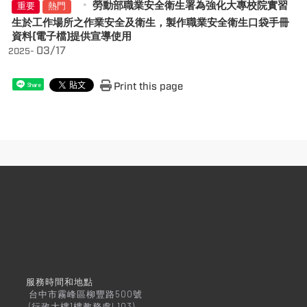
勞動部職業安全衛生署為強化大專校院實習
重要
熱門
生於工作場所之作業安全及衛生，製作職業安全衛生口袋手冊
資料(電子檔)提供宣導使用
03/17
2025-
Print this page
Share
服務時間和地點
台中市霧峰區柳豐路500號
(行政大樓1樓教務處L103)