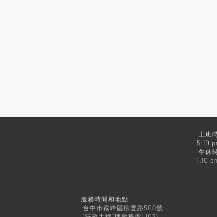
上班時
5:10 
午休時
1:10 p
服務時間和地點
台中市霧峰區柳豐路500號
(行政大樓1樓教務處L103)