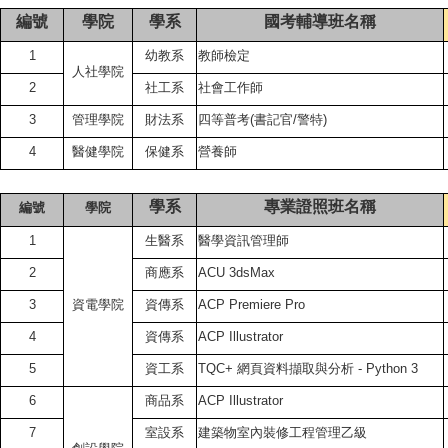
編號
學院
學系
國考輔導班名稱
1
幼教系
教師檢定
人社學院
2
社工系
社會工作師
3
管理學院
財法系
四等普考(書記官/警特)
4
醫健學院
保健系
營養師
學系
專業證照班名稱
編號
學院
1
生醫系
醫學資訊管理師
2
商應系
ACU 3dsMax
3
資電學院
資傳系
ACP Premiere Pro
4
資傳系
ACP Illustrator
5
資工系
TQC+ 網頁資料擷取與分析 - Python 3
6
商品系
ACP Illustrator
7
室設系
建築物室內裝修工程管理乙級