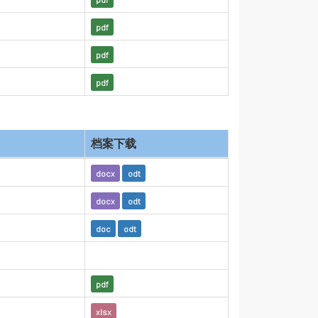
pdf
pdf
pdf
档案下载
docx
odt
docx
odt
doc
odt
pdf
xlsx