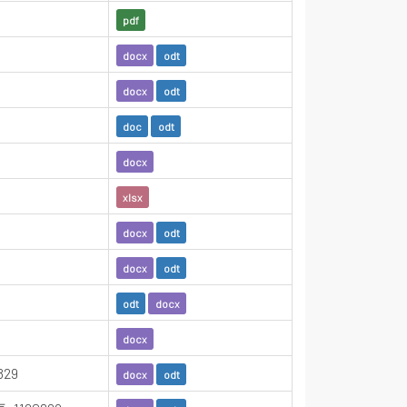
pdf
docx
odt
docx
odt
doc
odt
docx
xlsx
docx
odt
docx
odt
odt
docx
docx
29
docx
odt