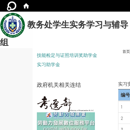
教务处学生实务学习与辅导
组
首页
技能检定与证照培训奖助学金
实习助学金
实习
政府机关相关连结
编号
1
2
3