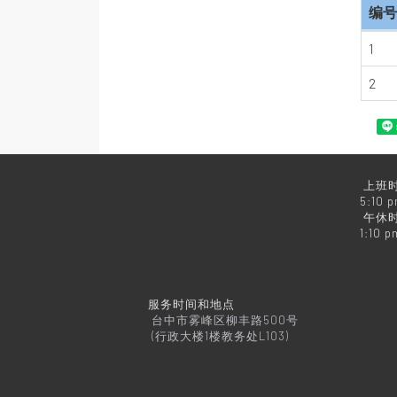
编号
1
2
上班时
5:10 
午休时
1:10 p
服务时间和地点
台中市雾峰区柳丰路500号
(行政大楼1楼教务处L103)