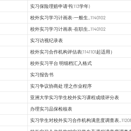
实习保险理赔申请书(113学年)
校外实习学习计画表-一般生_1140102
校外实习学习计画表-在职生_1140102
实习访视纪录表
校外实习合作机构评估表(1141101起适用）
校外实习平台 明细档汇入格式
实习报告书
实习争议协商处 理之作业程序
亚洲大学实习学生校外实习课程成绩评分表
办理实习品保检核表
实习学生对校外实习合作机构满意度调查表_11208