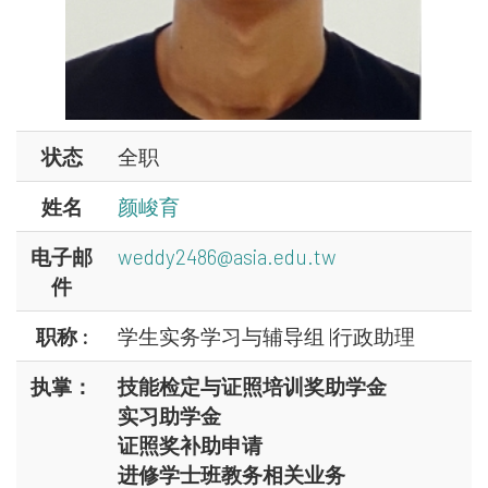
状态
全职
姓名
颜峻育
电子邮
weddy2486@asia.edu.tw
件
职称 :
学生实务学习与辅导组 |行政助理
执掌：
技能检定与证照培训奖助学金
实习助学金
证照奖补助申请
进修学士班教务相关业务